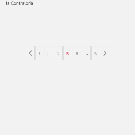
la Contraloría
1
…
9
10
11
…
16