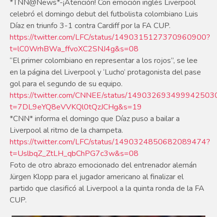
*TNN@News*-¡Atención! Con emoción inglés Liverpool
celebró el domingo debut del futbolista colombiano Luis
Díaz en triunfo 3-1 contra Cardiff por la FA CUP.
https://twitter.com/LFC/status/1490315127370960900?
t=lC0WrhBWa_ffvoXC2SNJ4g&s=08
“El primer colombiano en representar a los rojos”, se lee
en la página del Liverpool y ‘Lucho’ protagonista del pase
gol para el segundo de su equipo.
https://twitter.com/CNNEE/status/149032693499942503
t=7DL9eYQ8eVVKQl0tQzJCHg&s=19
*CNN* informa el domingo que Díaz puso a bailar a
Liverpool al ritmo de la champeta.
https://twitter.com/LFC/status/1490324850682089474?
t=UslbqZ_ZtLH_qbChPG7c3w&s=08
Foto de otro abrazo emocionado del entrenador alemán
Jürgen Klopp para el jugador americano al finalizar el
partido que clasificó al Liverpool a la quinta ronda de la FA
CUP.