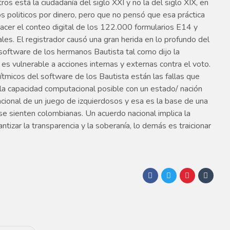
s está la ciudadanía del siglo XXI y no la del siglo XIX, en
s politicos por dinero, pero que no pensó que esa práctica
a hacer el conteo digital de los 122.000 formularios E14 y
les. El registrador causó una gran herida en lo profundo del
 software de los hermanos Bautista tal como dijo la
s vulnerable a acciones internas y externas contra el voto.
tmicos del software de los Bautista están las fallas que
 la capacidad computacional posible con un estado/ nación
acional de un juego de izquierdosos y esa es la base de una
se sienten colombianas. Un acuerdo nacional implica la
tizar la transparencia y la soberanía, lo demás es traicionar