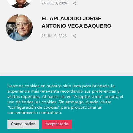
24 JULIO, 2026
EL APLAUDIDO JORGE
ANTONIO VEGA BAQUERO
23 JULIO, 2026
Usamos cookies en nuestro sitio web para brindarle la
experiencia más relevante recordando sus preferencias y
visitas repetidas. Al hacer clic en "Aceptar todo", acepta el
uso de todas las cookies. Sin embargo, puede visitar
"Configuración de cookies" para proporcionar un
consentimiento controlado.
© 2022 Periscopio Político, todos los derechos reservados.
Configuración
Aceptar todo