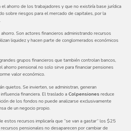
el ahorro de los trabajadores y que no existiría base jurídica
do sobre riesgos para el mercado de capitales, por la
.
 ahorro. Son actores financieros administrando recursos
ilizan liquidez y hacen parte de conglomerados económicos
grandes grupos financieros que también controlan bancos,
 el ahorro pensional no solo sirve para financiar pensiones
enorme valor económico.
n quietos. Se invierten, se administran, generan
fluencia financiera. El traslado a
Colpensiones
reduce
ición de los fondos no puede analizarse exclusivamente
ensa de un negocio propio.
de estos recursos implicaría que “se van a gastar” los $25
os recursos pensionales no desaparecen por cambiar de