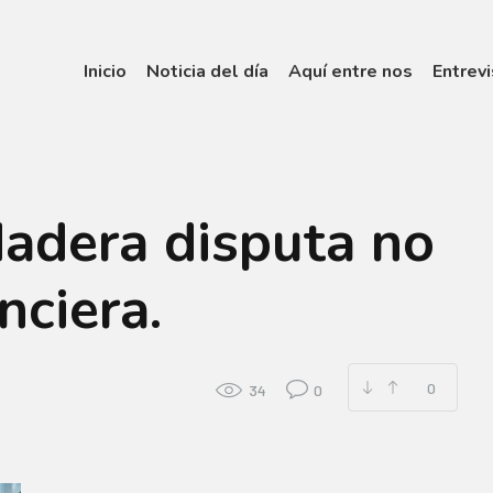
Inicio
Noticia del día
Aquí entre nos
Entrevi
dadera disputa no
anciera.
0
34
0