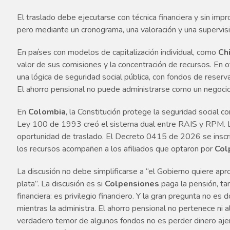
El traslado debe ejecutarse con técnica financiera y sin im
pero mediante un cronograma, una valoración y una supervisió
En países con modelos de capitalización individual, como
Ch
valor de sus comisiones y la concentración de recursos. En
una lógica de seguridad social pública, con fondos de reserva
El ahorro pensional no puede administrarse como un negocio 
En
Colombia
, la Constitución protege la seguridad social c
Ley 100 de 1993 creó el sistema dual entre RAIS y RPM. L
oportunidad de traslado. El Decreto 0415 de 2026 se inscri
los recursos acompañen a los afiliados que optaron por
Col
La discusión no debe simplificarse a “el Gobierno quiere apr
plata”. La discusión es si
Colpensiones
paga la pensión, tam
financiera: es privilegio financiero. Y la gran pregunta no es
mientras la administra. El ahorro pensional no pertenece ni a
verdadero temor de algunos fondos no es perder dinero ajeno,