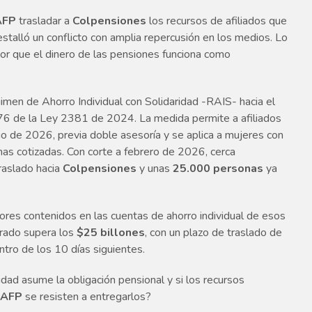
AFP
trasladar a
Colpensiones
los recursos de afiliados que
stalló un conflicto con amplia repercusión en los medios. Lo
por que el dinero de las pensiones funciona como
imen de Ahorro Individual con Solidaridad -RAIS- hacia el
76 de la Ley 2381 de 2024. La medida permite a afiliados
io de 2026, previa doble asesoría y se aplica a mujeres con
 cotizadas. Con corte a febrero de 2026, cerca
raslado hacia
Colpensiones
y unas
25.000 personas
ya
alores contenidos en las cuentas de ahorro individual de esos
ucrado supera los
$25 billones
, con un plazo de traslado de
tro de los 10 días siguientes.
idad asume la obligación pensional y si los recursos
s
AFP
se resisten a entregarlos?