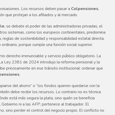
provisaciones. Los recursos deben pasar a
Colpensiones
,
n que protejan a los afiliados y al mercado.
ile
, se debate el poder de las administradoras privadas, el
 otros sistemas, como los europeos continentales, predomina
, reglas de sostenibilidad y responsabilidad estatal directa.
ordinario, porque cumple una función social superior.
omo derecho irrenunciable y servicio público obligatorio. La
a Ley 2381 de 2024 introdujo la reforma pensional y la
be precisamente en ese tránsito institucional: ordenar que
pensiones
.
opiarse del ahorro” o “los fondos quieren quedarse con la
bién debe recibir los recursos. Lo contrario no es técnica
 dónde está más segura la plata, sino quién se beneficia
l Gobierno ni a las AFP; pertenece al trabajador. El
 sino perder el control del negocio propio. El conflicto no