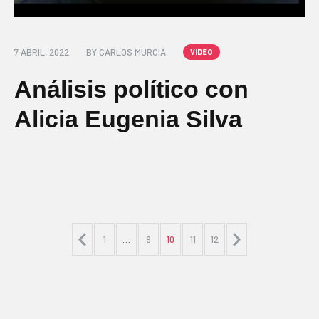
7 ABRIL, 2022
BY
CARLOS MURCIA
VIDEO
Análisis político con
Alicia Eugenia Silva
1
…
9
10
11
12