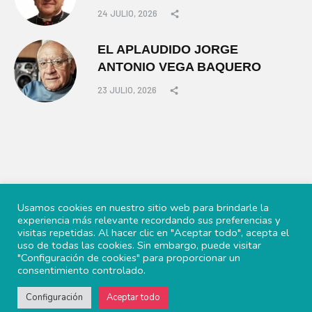
24 JULIO, 2026
EL APLAUDIDO JORGE
ANTONIO VEGA BAQUERO
23 JULIO, 2026
Usamos cookies en nuestro sitio web para brindarle la
experiencia más relevante recordando sus preferencias y
visitas repetidas. Al hacer clic en "Aceptar todo", acepta el
uso de todas las cookies. Sin embargo, puede visitar
"Configuración de cookies" para proporcionar un
consentimiento controlado.
© 2022 Periscopio Político, todos los derechos reservados.
Configuración
Aceptar todo