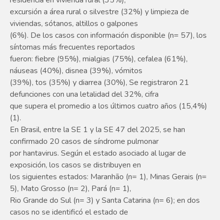
residencia en vivienda rural (35%),
excursión a área rural o silvestre (32%) y limpieza de
viviendas, sótanos, altillos o galpones
(6%). De los casos con información disponible (n= 57), los
síntomas más frecuentes reportados
fueron: fiebre (95%), mialgias (75%), cefalea (61%),
náuseas (40%), disnea (39%), vómitos
(39%), tos (35%) y diarrea (30%), Se registraron 21
defunciones con una letalidad del 32%, cifra
que supera el promedio a los últimos cuatro años (15,4%)
(1).
En Brasil, entre la SE 1 y la SE 47 del 2025, se han
confirmado 20 casos de síndrome pulmonar
por hantavirus. Según el estado asociado al lugar de
exposición, los casos se distribuyen en
los siguientes estados: Maranhão (n= 1), Minas Gerais (n=
5), Mato Grosso (n= 2), Pará (n= 1),
Rio Grande do Sul (n= 3) y Santa Catarina (n= 6); en dos
casos no se identificó el estado de