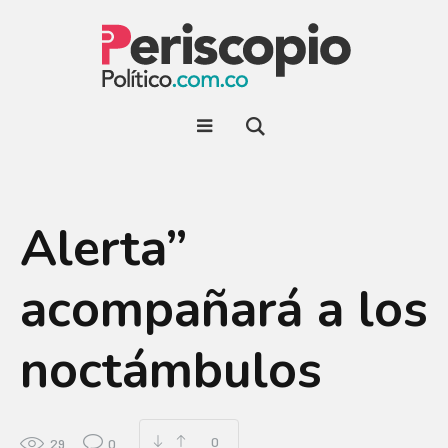
Alerta”
acompañará a los
noctámbulos
0
29
0